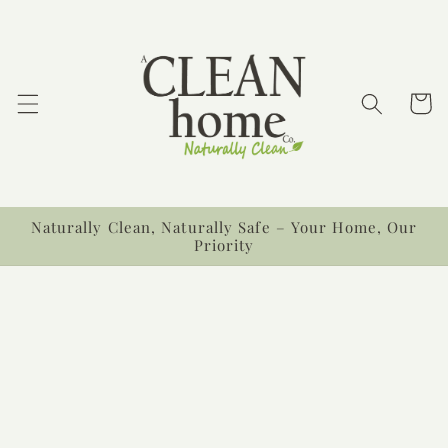
Ir
directamente
al contenido
Carrit
Naturally Clean, Naturally Safe – Your Home, Our
Priority