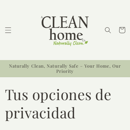
Ir
directamente
al contenido
Carrit
Naturally Clean, Naturally Safe – Your Home, Our
Priority
Tus opciones de
privacidad